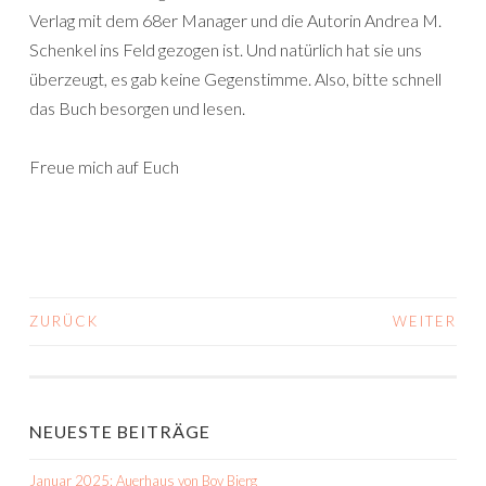
Verlag mit dem 68er Manager und die Autorin Andrea M.
Schenkel ins Feld gezogen ist. Und natürlich hat sie uns
überzeugt, es gab keine Gegenstimme. Also, bitte schnell
das Buch besorgen und lesen.
Freue mich auf Euch
ZURÜCK
WEITER
BEITRAGS-
NAVIGATION
NEUESTE BEITRÄGE
Januar 2025: Auerhaus von Bov Bjerg