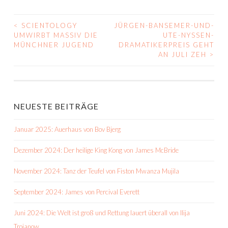
<
SCIENTOLOGY
JÜRGEN-BANSEMER-UND-
BEITRAGS-
UMWIRBT MASSIV DIE
UTE-NYSSEN-
MÜNCHNER JUGEND
DRAMATIKERPREIS GEHT
NAVIGATION
AN JULI ZEH
>
NEUESTE BEITRÄGE
Januar 2025: Auerhaus von Bov Bjerg
Dezember 2024: Der heilige King Kong von James McBride
November 2024: Tanz der Teufel von Fiston Mwanza Mujila
September 2024: James von Percival Everett
Juni 2024: Die Welt ist groß und Rettung lauert überall von Ilija
Trojanow