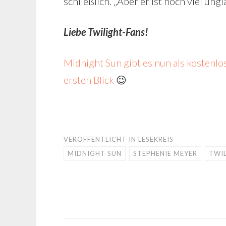
schließlich. „Aber er ist noch viel un
Liebe Twilight-Fans!
Midnight Sun gibt es nun als kostenl
ersten Blick
😉
VERÖFFENTLICHT IN
LESEKREIS
MIDNIGHT SUN
STEPHENIE MEYER
TWI