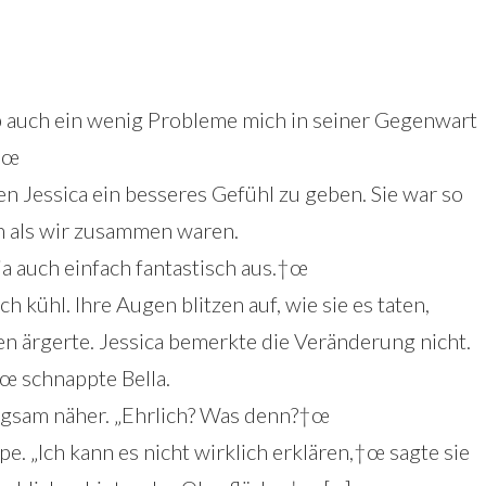
hab auch ein wenig Probleme mich in seiner Gegenwart
†œ
en Jessica ein besseres Gefühl zu geben. Sie war so
n als wir zusammen waren.
 ja auch einfach fantastisch aus.†œ
 kühl. Ihre Augen blitzen auf, wie sie es taten,
n ärgerte. Jessica bemerkte die Veränderung nicht.
†œ schnappte Bella.
ngsam näher. „Ehrlich? Was denn?†œ
e. „Ich kann es nicht wirklich erklären,†œ sagte sie