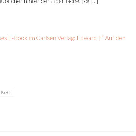
glaublicher hinter der Oberfläche.†œ […]
oses E-Book im Carlsen Verlag: Edward †“ Auf den
LIGHT