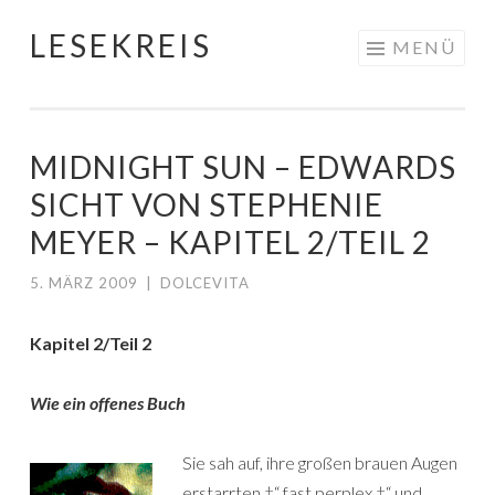
LESEKREIS
Springe
MENÜ
zum
Inhalt
MIDNIGHT SUN – EDWARDS
SICHT VON STEPHENIE
MEYER – KAPITEL 2/TEIL 2
5. MÄRZ 2009
|
DOLCEVITA
Kapitel 2/Teil 2
Wie ein offenes Buch
Sie sah auf, ihre großen brauen Augen
erstarrten †“ fast perplex †“ und