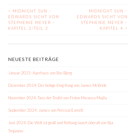
<
MIDNIGHT SUN –
MIDNIGHT SUN –
BEITRAGS-
EDWARDS SICHT VON
EDWARDS SICHT VON
STEPHENIE MEYER –
STEPHENIE MEYER –
NAVIGATION
KAPITEL 2/TEIL 2
KAPITEL 4
>
NEUESTE BEITRÄGE
Januar 2025: Auerhaus von Bov Bjerg
Dezember 2024: Der heilige King Kong von James McBride
November 2024: Tanz der Teufel von Fiston Mwanza Mujila
September 2024: James von Percival Everett
Juni 2024: Die Welt ist groß und Rettung lauert überall von Ilija
Trojanow