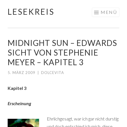
LESEKREIS
Springe
MENÜ
zum
Inhalt
MIDNIGHT SUN – EDWARDS
SICHT VON STEPHENIE
MEYER – KAPITEL 3
5. MÄRZ 2009
|
DOLCEVITA
Kapitel 3
Erscheinung
Ehrlichgesagt, war ich gar nicht durstig
und doch entschied ich mich, diese