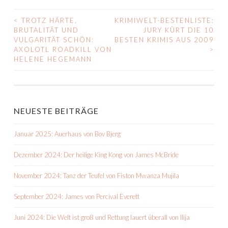
<
TROTZ HÄRTE,
KRIMIWELT-BESTENLISTE:
BEITRAGS-
BRUTALITÄT UND
JURY KÜRT DIE 10
VULGARITÄT SCHÖN:
BESTEN KRIMIS AUS 2009
NAVIGATION
AXOLOTL ROADKILL VON
>
HELENE HEGEMANN
NEUESTE BEITRÄGE
Januar 2025: Auerhaus von Bov Bjerg
Dezember 2024: Der heilige King Kong von James McBride
November 2024: Tanz der Teufel von Fiston Mwanza Mujila
September 2024: James von Percival Everett
Juni 2024: Die Welt ist groß und Rettung lauert überall von Ilija