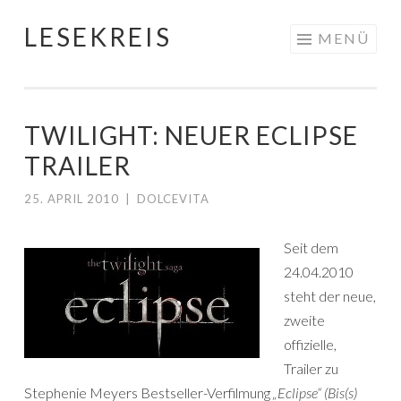
LESEKREIS
Springe
MENÜ
zum
Inhalt
TWILIGHT: NEUER ECLIPSE
TRAILER
25. APRIL 2010
|
DOLCEVITA
Seit dem
24.04.2010
steht der neue,
zweite
offizielle,
Trailer zu
Stephenie Meyers Bestseller-Verfilmung
„Eclipse“ (Bis(s)