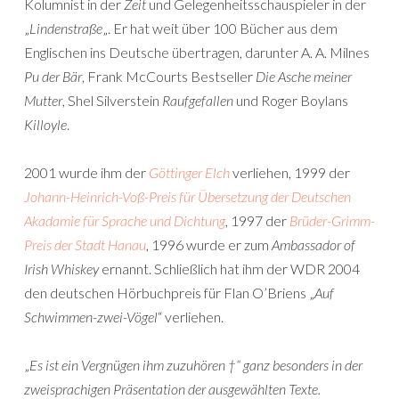
Kolumnist in der
Zeit
und Gelegenheitsschauspieler in der
„
Lindenstraße
„. Er hat weit über 100 Bücher aus dem
Englischen ins Deutsche übertragen, darunter A. A. Milnes
Pu der Bär
, Frank McCourts Bestseller
Die Asche meiner
Mutter
, Shel Silverstein
Raufgefallen
und Roger Boylans
Killoyle
.
2001 wurde ihm der
Göttinger Elch
verliehen, 1999 der
Johann-Heinrich-Voß-Preis für Übersetzung der Deutschen
Akadamie für Sprache und Dichtung
, 1997 der
Brüder-Grimm-
Preis der Stadt Hanau
, 1996 wurde er zum
Ambassador of
Irish Whiskey
ernannt. Schließlich hat ihm der WDR 2004
den deutschen Hörbuchpreis für Flan O’Briens „
Auf
Schwimmen-zwei-Vögel
“ verliehen.
„
Es ist ein Vergnügen ihm zuzuhören †“ ganz besonders in der
zweisprachigen Präsentation der ausgewählten Texte.