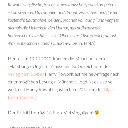
Rowohlts englische, irische, amerikanische Sprachkompetenz
ist umwerfend. Das donnert und dröhnt, zwitschert und flüstert,
kostet die Lautmalerei beider Sprachen voll aus †“ und vergisst
niemals die Heiterkeit, den Humor, das aufbrausende
homerische Gelächter. … Der Übersetzer-Olymp jedenfalls ist
ihm heute schon sicher.
“ (Claudia-v.Dehn, HNA)
Heute, am 10.11.2010, können die Münchner dem
„Hamburger Urgestein“ lauschen. So bezeichnete der
Verlag Kein & Aber
Harry Rowohlt auf meine Anfrage nach
einer möglichen Lesung in München. Jetzt ist es also so
weit, und Harry Rowohlt gastiert um 20 Uhr in der
Black
Box im Gasteig
.
Der Eintritt beträgt 14 Euro. Viel Vergnügen!
[adsense format=text]