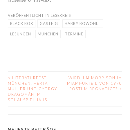
VERÖFFENTLICHT IN
LESEKREIS
BLACK BOX
GASTEIG
HARRY ROWOHLT
LESUNGEN
MÜNCHEN
TERMINE
<
LITERATURFEST
WIRD JIM MORRISON IM
BEITRAGS-
MÜNCHEN: HERTA
MIAMI-URTEIL VON 1970
MÜLLER UND GYÖRGY
POSTUM BEGNADIGT?
>
NAVIGATION
DRAGOMÁN IM
SCHAUSPIELHAUS
NEUESTE BEITRÄGE