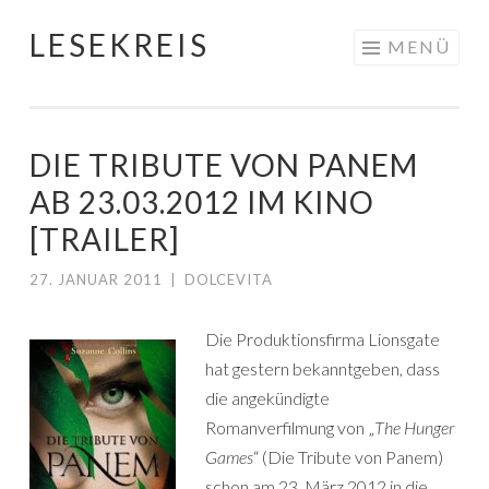
LESEKREIS
Springe
MENÜ
zum
Inhalt
DIE TRIBUTE VON PANEM
AB 23.03.2012 IM KINO
[TRAILER]
27. JANUAR 2011
|
DOLCEVITA
Die Produktionsfirma Lionsgate
hat gestern bekanntgeben, dass
die angekündigte
Romanverfilmung von „
The Hunger
Games
“ (Die Tribute von Panem)
schon am 23. März 2012 in die