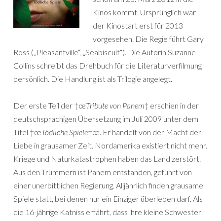
Kinos kommt. Ursprünglich war
der Kinostart erst für 2013
vorgesehen. Die Regie führt Gary
Ross („Pleasantville“, „Seabiscuit“). Die Autorin Suzanne
Collins schreibt das Drehbuch für die Literaturverfilmung
persönlich. Die Handlung ist als Trilogie angelegt.
Der erste Teil der †œ
Tribute von Panem
† erschien in der
deutschsprachigen Übersetzung im Juli 2009 unter dem
Titel †œ
Tödliche Spiele
†œ. Er handelt von der Macht der
Liebe in grausamer Zeit. Nordamerika existiert nicht mehr.
Kriege und Naturkatastrophen haben das Land zerstört.
Aus den Trümmern ist Panem entstanden, geführt von
einer unerbittlichen Regierung. Alljährlich finden grausame
Spiele statt, bei denen nur ein Einziger überleben darf. Als
die 16-jährige Katniss erfährt, dass ihre kleine Schwester