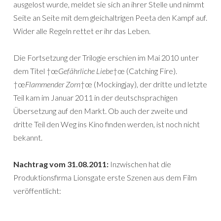
ausgelost wurde, meldet sie sich an ihrer Stelle und nimmt
Seite an Seite mit dem gleichaltrigen Peeta den Kampf auf.
Wider alle Regeln rettet er ihr das Leben.
Die Fortsetzung der Trilogie erschien im Mai 2010 unter
dem Titel †œ
Gefährliche Liebe
†œ (Catching Fire).
†œ
Flammender Zorn
†œ (Mockingjay), der dritte und letzte
Teil kam im Januar 2011 in der deutschsprachigen
Übersetzung auf den Markt. Ob auch der zweite und
dritte Teil den Weg ins Kino finden werden, ist noch nicht
bekannt.
Nachtrag vom 31.08.2011:
Inzwischen hat die
Produktionsfirma Lionsgate erste Szenen aus dem Film
veröffentlicht: