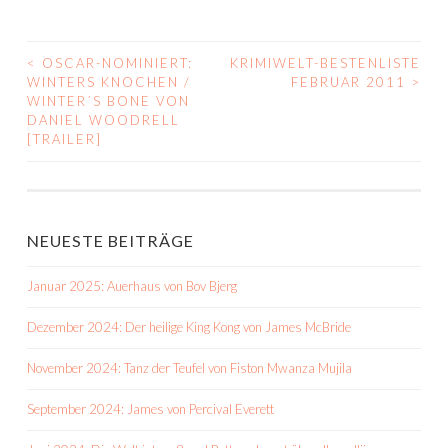
<
OSCAR-NOMINIERT:
KRIMIWELT-BESTENLISTE
BEITRAGS-
WINTERS KNOCHEN /
FEBRUAR 2011
>
WINTER´S BONE VON
NAVIGATION
DANIEL WOODRELL
[TRAILER]
NEUESTE BEITRÄGE
Januar 2025: Auerhaus von Bov Bjerg
Dezember 2024: Der heilige King Kong von James McBride
November 2024: Tanz der Teufel von Fiston Mwanza Mujila
September 2024: James von Percival Everett