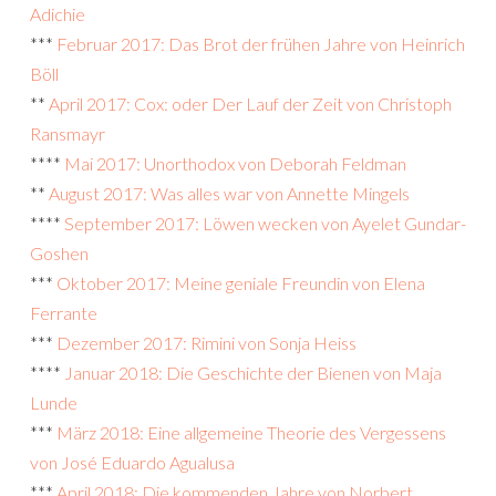
Adichie
***
Februar 2017: Das Brot der frühen Jahre von Heinrich
Böll
**
April 2017: Cox: oder Der Lauf der Zeit von Christoph
Ransmayr
****
Mai 2017: Unorthodox von Deborah Feldman
**
August 2017: Was alles war von Annette Mingels
****
September 2017: Löwen wecken von Ayelet Gundar-
Goshen
***
Oktober 2017: Meine geniale Freundin von Elena
Ferrante
***
Dezember 2017: Rimini von Sonja Heiss
****
Januar 2018: Die Geschichte der Bienen von Maja
Lunde
***
März 2018: Eine allgemeine Theorie des Vergessens
von José Eduardo Agualusa
***
April 2018: Die kommenden Jahre von Norbert