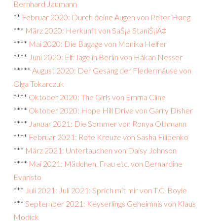
Bernhard Jaumann
**
Februar 2020: Durch deine Augen von Peter Høeg
***
März 2020: Herkunft von SaŠ¡a StaniŠ¡iÄ‡
****
Mai 2020: Die Bagage von Monika Helfer
****
Juni 2020: Elf Tage in Berlin von Håkan Nesser
*****
August 2020: Der Gesang der Fledermäuse von
Olga Tokarczuk
****
Oktober 2020: The Girls von Emma Cline
****
Oktober 2020: Hope Hill Drive von Garry Disher
****
Januar 2021: Die Sommer von Ronya Othmann
****
Februar 2021: Rote Kreuze von Sasha Filipenko
***
März 2021: Untertauchen von Daisy Johnson
****
Mai 2021: Mädchen, Frau etc. von Bernardine
Evaristo
***
Juli 2021: Juli 2021: Sprich mit mir von T.C. Boyle
***
September 2021: Keyserlings Geheimnis von Klaus
Modick