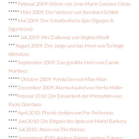
****
Februar 2009: Wüste von Jean-Marie Gustave Clézio
*****
März 2009: Der Vorleser von Bernhard Schlink
****
Mai 2009: Der Schattenfuchs Sjón (Sigurjón B.
Sigurdsson)
*****
Juli 2009: Mrs Dalloway von Virginia Woolf
***
August 2009: Der Junge und das Meer von Tschingis
Aitmatow
****
September 2009: Das genähte Herz von Carole
Martinez
*****
Oktober 2009: Panda Sex von Mian Mian
****
Dezember 2009: Atemschaukel von Herta Müller
****
Februar 2010: Die Einsamkeit der Primzahlen von
Paolo Giordano
****
April 2010: Pferde stehlen von Per Petterson
****
Juni 2010: Die Eleganz des Igels von Muriel Barbery
****
Juli 2010: Atem von Tim Winton
****
September 2010: Andere Räume, andere Träume