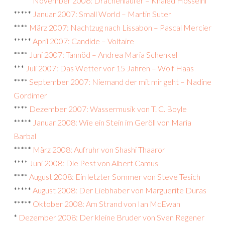
*****
November 2006: Drachenläufer – Khaled Hosseini
*****
Januar 2007: Small World – Martin Suter
****
März 2007: Nachtzug nach Lissabon – Pascal Mercier
*****
April 2007: Candide – Voltaire
****
Juni 2007: Tannöd – Andrea Maria Schenkel
***
Juli 2007: Das Wetter vor 15 Jahren – Wolf Haas
****
September 2007: Niemand der mit mir geht – Nadine
Gordimer
****
Dezember 2007: Wassermusik von T. C. Boyle
*****
Januar 2008: Wie ein Stein im Geröll von Maria
Barbal
*****
März 2008: Aufruhr von Shashi Thaaror
****
Juni 2008: Die Pest von Albert Camus
****
August 2008: Ein letzter Sommer von Steve Tesich
*****
August 2008: Der Liebhaber von Marguerite Duras
*****
Oktober 2008: Am Strand von Ian McEwan
*
Dezember 2008: Der kleine Bruder von Sven Regener