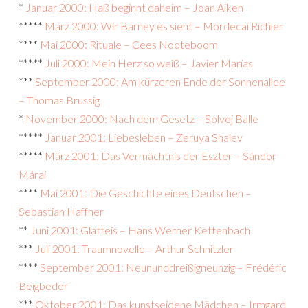
*
Januar 2000: Haß beginnt daheim – Joan Aiken
*****
März 2000: Wir Barney es sieht – Mordecai Richler
****
Mai 2000: Rituale – Cees Nooteboom
*****
Juli 2000: Mein Herz so weiß – Javier Marías
***
September 2000: Am kürzeren Ende der Sonnenallee
– Thomas Brussig
*
November 2000: Nach dem Gesetz – Solvej Balle
*****
Januar 2001: Liebesleben – Zeruya Shalev
*****
März 2001: Das Vermächtnis der Eszter – Sándor
Márai
****
Mai 2001: Die Geschichte eines Deutschen –
Sebastian Haffner
**
Juni 2001: Glatteis – Hans Werner Kettenbach
***
Juli 2001: Traumnovelle – Arthur Schnitzler
****
September 2001: Neununddreißigneunzig – Frédéric
Beigbeder
***
Oktober 2001: Das kunstseidene Mädchen – Irmgard