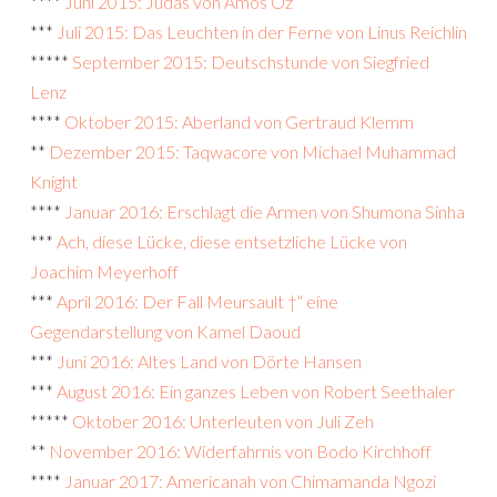
****
Juni 2015: Judas von Amos Oz
***
Juli 2015: Das Leuchten in der Ferne von Linus Reichlin
*****
September 2015: Deutschstunde von Siegfried
Lenz
****
Oktober 2015: Aberland von Gertraud Klemm
**
Dezember 2015: Taqwacore von Michael Muhammad
Knight
****
Januar 2016: Erschlagt die Armen von Shumona Sinha
***
Ach, diese Lücke, diese entsetzliche Lücke von
Joachim Meyerhoff
***
April 2016: Der Fall Meursault †“ eine
Gegendarstellung von Kamel Daoud
***
Juni 2016: Altes Land von Dörte Hansen
***
August 2016: Ein ganzes Leben von Robert Seethaler
*****
Oktober 2016: Unterleuten von Juli Zeh
**
November 2016: Widerfahrnis von Bodo Kirchhoff
****
Januar 2017: Americanah von Chimamanda Ngozi