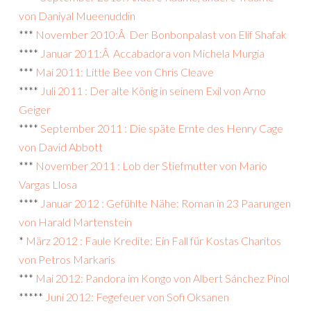
von Daniyal Mueenuddin
***
November 2010:Â Der Bonbonpalast von Elif Shafak
****
Januar 2011:Â Accabadora von Michela Murgia
***
Mai 2011: Little Bee von Chris Cleave
****
Juli 2011 : Der alte König in seinem Exil von Arno
Geiger
****
September 2011 : Die späte Ernte des Henry Cage
von David Abbott
***
November 2011 : Lob der Stiefmutter von Mario
Vargas Llosa
****
Januar 2012 : Gefühlte Nähe: Roman in 23 Paarungen
von Harald Martenstein
*
März 2012 : Faule Kredite: Ein Fall für Kostas Charitos
von Petros Markaris
***
Mai 2012: Pandora im Kongo von Albert Sánchez Pinol
*****
Juni 2012: Fegefeuer von Sofi Oksanen